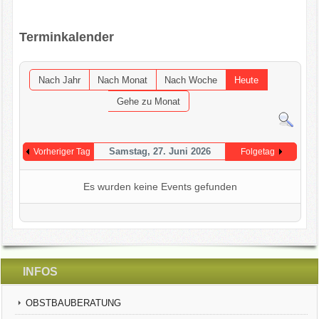
OGV INFOBRIEFE
Terminkalender
UNSER VEREIN
Nach Jahr
Nach Monat
Nach Woche
Heute
KONTAKT
Gehe zu Monat
GARTENKALENDER
Samstag, 27. Juni 2026
Vorheriger Tag
Folgetag
Es wurden keine Events gefunden
INFOS
OBSTBAUBERATUNG