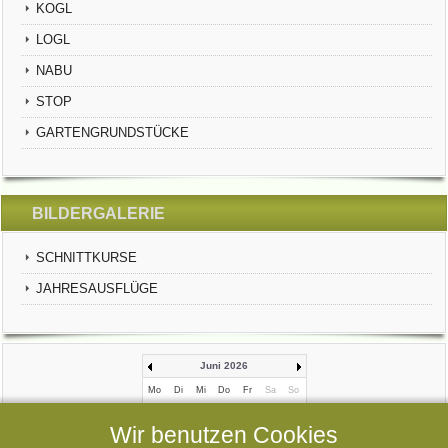
KOGL
LOGL
NABU
STOP
GARTENGRUNDSTÜCKE
BILDERGALERIE
SCHNITTKURSE
JAHRESAUSFLÜGE
Juni 2026
Mo
Di
Mi
Do
Fr
Sa
So
1
2
3
4
5
6
7
Wir benutzen Cookies
8
9
10
11
12
13
14