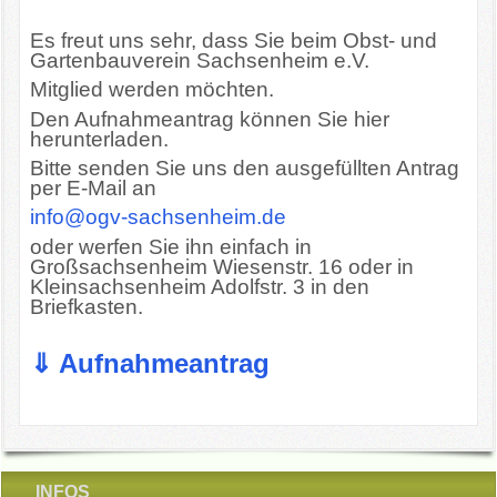
OGV INFOBRIEFE
Es freut uns sehr, dass Sie beim Obst- und
Gartenbauverein Sachsenheim e.V.
Mitglied werden möchten.
UNSER VEREIN
Den Aufnahmeantrag können Sie hier
herunterladen.
KONTAKT
Bitte senden Sie uns den ausgefüllten Antrag
per E-Mail an
GARTENKALENDER
info@ogv-sachsenheim.de
oder werfen Sie ihn einfach in
Großsachsenheim Wiesenstr. 16 oder in
Kleinsachsenheim Adolfstr. 3 in den
Briefkasten.
⇓ Aufnahmeantrag
INFOS