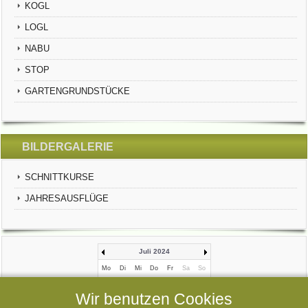
KOGL
LOGL
NABU
STOP
GARTENGRUNDSTÜCKE
BILDERGALERIE
SCHNITTKURSE
JAHRESAUSFLÜGE
Juli 2024
Mo
Di
Mi
Do
Fr
Sa
So
1
2
3
4
5
6
7
Wir benutzen Cookies
8
9
10
11
12
13
14