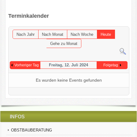
OGV INFOBRIEFE
Terminkalender
UNSER VEREIN
Nach Jahr
Nach Monat
Nach Woche
Heute
KONTAKT
Gehe zu Monat
GARTENKALENDER
Freitag, 12. Juli 2024
Vorheriger Tag
Folgetag
Es wurden keine Events gefunden
INFOS
OBSTBAUBERATUNG